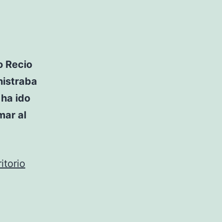
o Recio
istraba
 ha ido
mar al
itorio