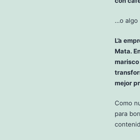
con café
…o algo 
La empr
Mata. E
marisco 
transfor
mejor pr
Como nu
para bor
contenid