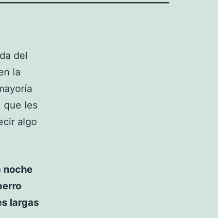
da del
en la
mayoría
 que les
ecir algo
e noche
perro
es largas