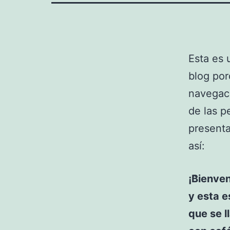
Esta es 
blog por
navegaci
de las p
presenta
así:
¡Bienven
y esta e
que se l